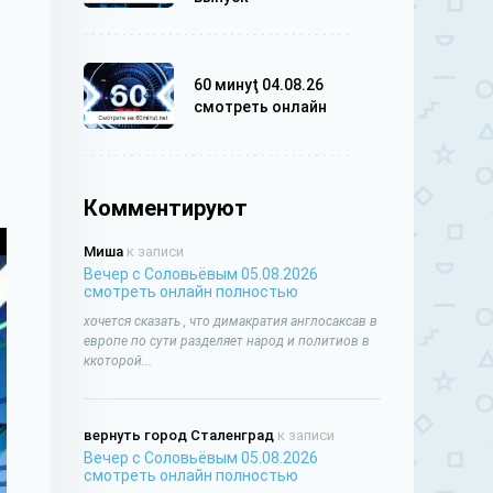
60 минуţ 04.08.26
смотреть онлайн
Комментируют
Миша
к записи
Вечер с Соловьёвым 05.08.2026
смотреть онлайн полностью
хочется сказать , что димакратия англосаксав в
европе по сути разделяет народ и политиов в
ккоторой...
вернуть город Сталенград
к записи
Вечер с Соловьёвым 05.08.2026
смотреть онлайн полностью