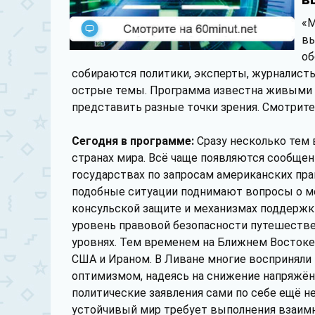
«М
вы
об
собираются политики, эксперты, журналисты
острые темы. Программа известна живыми 
представить разные точки зрения. Смотрите 
Сегодня в программе:
Сразу несколько тем
странах мира. Всё чаще появляются сообщен
государствах по запросам американских пр
подобные ситуации поднимают вопросы о м
консульской защите и механизмах поддержки
уровень правовой безопасности путешестве
уровнях. Тем временем на Ближнем Восток
США и Ираном. В Ливане многие восприняли
оптимизмом, надеясь на снижение напряжённ
политические заявления сами по себе ещё н
устойчивый мир требует выполнения взаимн