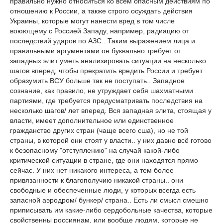
правильно нужно относиться ко всем опасным действиям по
отношению к России, а также строго осуждать действия
Украины, которые могут нанести вред в том числе
воюющему с Россией Западу, например, радиацию от
последствий ударов по АЗС.. Таким выражением лица и
правильными аргументами он буквально требует от
западных элит уметь анализировать ситуации на несколько
шагов вперед, чтобы прекратить вредить России и требует
образумить ВСУ больше так не поступать.. Западное
сознание, как правило, не утруждает себя шахматными
партиями, где требуется предусматривать последствия на
несколько шагов/ лет вперед. Вся западная элита, стоящая у
власти, имеет дополнительное или единственное
гражданство других стран (чаще всего сша), но не той
страны, в которой они стоят у власти.. у них давно всё готово
к безопасному "отступлению" на случай какой-либо
критической ситуации в стране, где они находятся прямо
сейчас. У них нет никакого интереса, а тем более
привязанности к благополучию никакой страны.. они
свободные и обеспеченные люди, у которых всегда есть
запасной аэродром/ бункер/ страна.. Есть ли смысл смешно
приписывать им какие-либо сердобольные качества, которые
свойственны россиянам, или вообще людям, которые не