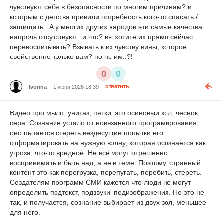
чувствуют себя в безопасности по многим причинам? и
которым с детства привили потребность кого-то спасать /
защищать.. А у многих других народов эти самые качества
напрочь отсутствуют.. и что? вы хотите их прямо сейчас
перевоспитывать? Взывать к их чувству вины, которое
свойственно только вам? но не им..?!
0
0
Ivonna
1 июня 2026 18:39
ответить
Видео про мыло, унитаз, пятки, это осиновый кол, чеснок,
сера. Сознание устало от новязанного програмирования,
оно пытается стереть вездесущие попытки его
отформатировать на нужную волну, которая осознаётся как
угроза, что-то вредное. Не всё могут отрешенно
воспринимать и быть над, а не в теме. Поэтому, странный
контент это как перегрузка, перепугать, перебить, стереть.
Создателям программ СМИ кажется что люди не могут
определить подтекст, подзвуки, подизображения. Но это не
так, и получается, сознание выбирает из двух зол, меньшее
для него.