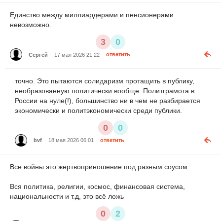
Единство между миллиардерами и пенсионерами
невозможно.
3
0
Сергей
17 мая 2026 21:22
ответить
точно. Это пытаются солидаризм протащить в публику,
необразованную политически вообще. Политграмота в
России на нуле(!), большинство ни в чем не разбирается
экономически и политэкономически среди публики.
0
0
bvf
18 мая 2026 06:01
ответить
Все войны это жертвоприношение под разным соусом
Вся политика, религии, космос, финансовая система,
национальности и т.д, это всё ложь
0
2