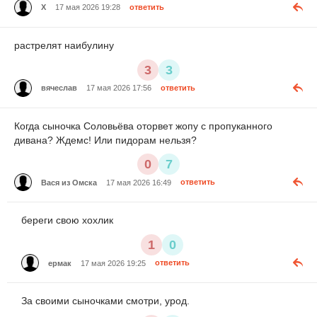
X
17 мая 2026 19:28
ответить
растрелят наибулину
3
3
вячеслав
17 мая 2026 17:56
ответить
Когда сыночка Соловьёва оторвет жопу с пропуканного
дивана? Ждемс! Или пидорам нельзя?
0
7
Вася из Омска
17 мая 2026 16:49
ответить
береги свою хохлик
1
0
ермак
17 мая 2026 19:25
ответить
За своими сыночками смотри, урод.