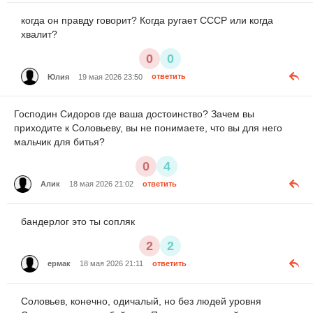
когда он правду говорит? Когда ругает СССР или когда
хвалит?
0
0
Юлия
19 мая 2026 23:50
ответить
Господин Сидоров где ваша достоинство? Зачем вы
приходите к Соловьеву, вы не понимаете, что вы для него
мальчик для битья?
0
4
Алик
18 мая 2026 21:02
ответить
бандерлог это ты сопляк
2
2
ермак
18 мая 2026 21:11
ответить
Соловьев, конечно, одичалый, но без людей уровня