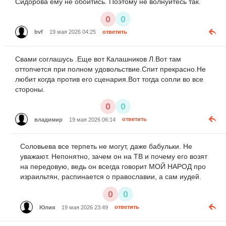
Сидорова ему не обойтись. Поэтому не волнуйтесь так.
0
0
bvf
19 мая 2026 04:25
ответить
Свами соглашусь .Еще вот Калашников Л.Вот там
оттопчется при полном удовольствие.Спит прекрасно.Не
любит когда против его сценария.Вот тогда сопли во все
стороны.
0
0
владимир
19 мая 2026 06:14
ответить
Соловьева все терпеть не могут, даже бабульки. Не
уважают. Непонятно, зачем он на ТВ и почему его возят
на передовую, ведь он всегда говорит МОЙ НАРОД про
израильтян, распинается о православии, а сам иудей.
0
0
Юлия
19 мая 2026 23:49
ответить