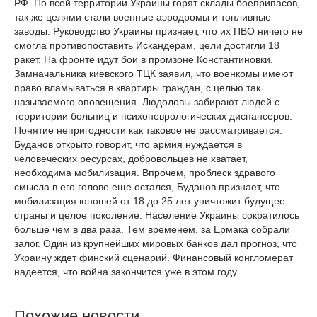
РФ. По всей территории Украины горят склады боеприпасов,
так же целями стали военные аэродромы и топливные
заводы. Руководство Украины признает, что их ПВО ничего не
смогла противопоставить Искандерам, цели достигли 18
ракет. На фронте идут бои в промзоне Константиновки.
Замначальника киевского ТЦК заявил, что военкомы имеют
право вламываться в квартиры граждан, с целью так
называемого оповещения. Людоловы забирают людей с
территории больниц и психоневрологических диспансеров.
Понятие непригодности как таковое не рассматривается.
Буданов открыто говорит, что армия нуждается в
человеческих ресурсах, добровольцев не хватает,
необходима мобилизация. Впрочем, проблеск здравого
смысла в его голове еще остался, Буданов признает, что
мобилизация юношей от 18 до 25 лет уничтожит будущее
страны и целое поколение. Население Украины сократилось
больше чем в два раза. Тем временем, за Ермака собрали
залог. Один из крупнейших мировых банков дал прогноз, что
Украину ждет финский сценарий. Финансовый конгломерат
надеется, что война закончится уже в этом году.
Похожие новости