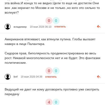
эта война.И конца то не видно.Цели то еще не достигли.Они
вон ,как херачат по Москве и не только.,но кого это сильно то
волнует?
0
0
владимир
19 мая 2026 06:10
ответить
Американов втягивают, как втянули путина. Глобы вылазят
наверх в лице Палантира.
Сидоров прав, биполярность продемонстрирована во весь
рост. Никакой многополюсности нет и не будет. Это фантазии
политические.
0
0
bvf
19 мая 2026 04:39
ответить
Ведущий не дает ни кому договорить противно уже смотреть
передачу
4
0