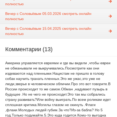
полностью
Вечер с Соловьёвым 05.03.2026 смотреть онлайн
полностью
Вечер с Соловьёвым 15.04.2025 смотреть онлайн
полностью
Комментарии (13)
Америка управляется евреями и где вы видели ,чтобы евреи
не обманывали не выкручивались.Посмотрите как они
издеваются над пленными.Нацистам не пришло в голову
собак научить трахать пленных.Это же ужас,это уже не
люди,зверье в человеческом обличии.Про это вот говорите.В
России происходит то же самое.Обман ,надувают пузырь в
будущее .Но не чего не происходит.Это так мы собрались
страну развивать?Или войну выиграть.По всем роликам идет
сплошная критика.Могилы глазом не окинуть .Флаги
,флаки.Молодых людей губим.За что?Из-за бабла? Но 5
год.Только подумайте.5.Это куда годится.Кому-то выгодна