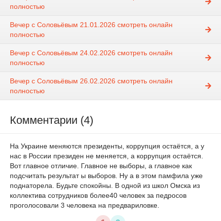
полностью
Вечер с Соловьёвым 21.01.2026 смотреть онлайн
полностью
Вечер с Соловьёвым 24.02.2026 смотреть онлайн
полностью
Вечер с Соловьёвым 26.02.2026 смотреть онлайн
полностью
Комментарии (4)
На Украине меняются президенты, коррупция остаётся, а у
нас в России президен не меняется, а коррупция остаётся.
Вот главное отличие. Главное не выборы, а главное как
подсчитать результат ы выборов. Ну а в этом памфила уже
поднаторела. Будьте спокойны. В одной из школ Омска из
коллектива сотрудников более40 человек за педросов
проголосовали 3 человека на предвариловке.