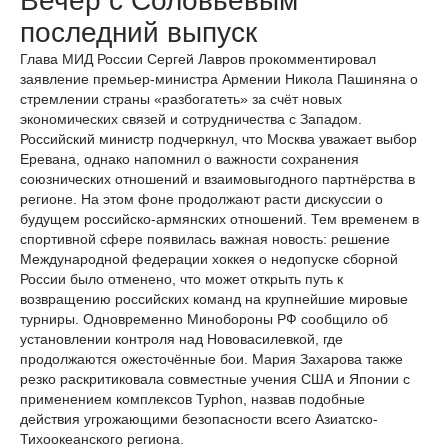
Вечер с Соловьёвым
последний выпуск
Глава МИД России Сергей Лавров прокомментировал
заявление премьер-министра Армении Никола Пашиняна о
стремлении страны «разбогатеть» за счёт новых
экономических связей и сотрудничества с Западом.
Российский министр подчеркнул, что Москва уважает выбор
Еревана, однако напомнил о важности сохранения
союзнических отношений и взаимовыгодного партнёрства в
регионе. На этом фоне продолжают расти дискуссии о
будущем российско-армянских отношений. Тем временем в
спортивной сфере появилась важная новость: решение
Международной федерации хоккея о недопуске сборной
России было отменено, что может открыть путь к
возвращению российских команд на крупнейшие мировые
турниры. Одновременно Минобороны РФ сообщило об
установлении контроля над Нововасилевкой, где
продолжаются ожесточённые бои. Мария Захарова также
резко раскритиковала совместные учения США и Японии с
применением комплексов Typhon, назвав подобные
действия угрожающими безопасности всего Азиатско-
Тихоокеанского региона.