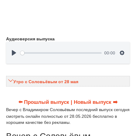
Аудиоверсия выпуска
00:00
Утро с Соловьёвым от 28 мая
⬅️ Прошлый выпуск
| Новый выпуск ➡️
Вечер с Владимиром Соловьёвым последний выпуск сегодня
смотреть онлайн полностью от 28.05.2026 бесплатно в
хорошем качестве без рекламы.