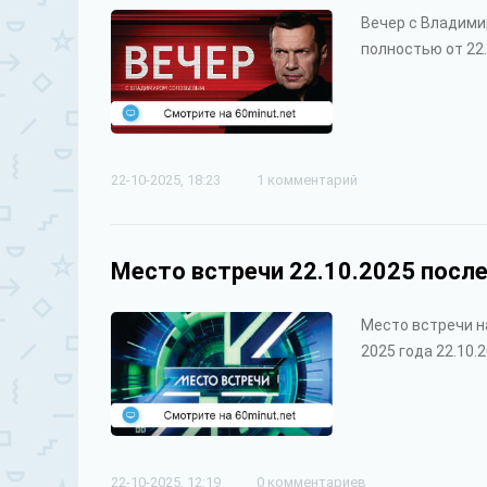
Вечер с Владими
полностью от 22.
22-10-2025, 18:23
1 комментарий
Место встречи 22.10.2025 посл
Место встречи н
2025 года 22.10.2
22-10-2025, 12:19
0 комментариев