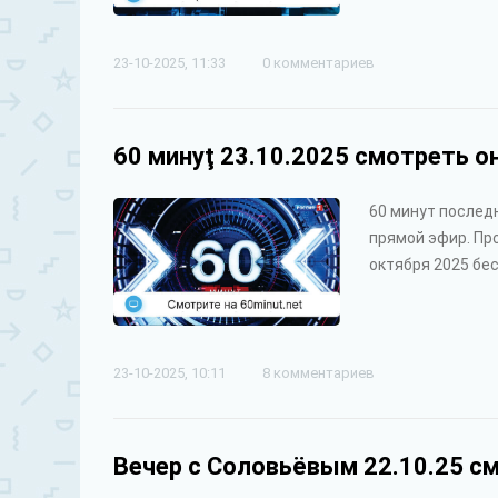
23-10-2025, 11:33
0 комментариев
60 минуţ 23.10.2025 смотреть о
60 минут последн
прямой эфир. Пр
октября 2025 бес
23-10-2025, 10:11
8 комментариев
Вечер с Соловьёвым 22.10.25 с