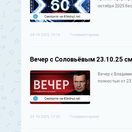
октября 2025 бес
24-10-2025, 10:14
7 комментариев
Вечер с Соловьёвым 23.10.25 с
Вечер с Владими
полностью от 23.
23-10-2025, 17:20
7 комментариев