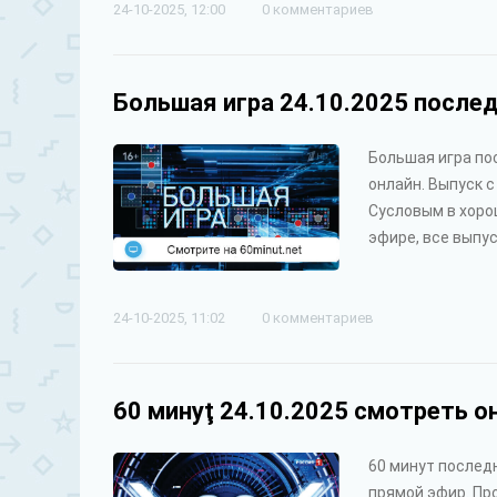
24-10-2025, 12:00
0 комментариев
Большая игра 24.10.2025 после
Большая игра пос
онлайн. Выпуск 
Сусловым в хоро
эфире, все выпуск
24-10-2025, 11:02
0 комментариев
60 минуţ 24.10.2025 смотреть о
60 минут последн
прямой эфир. Пр