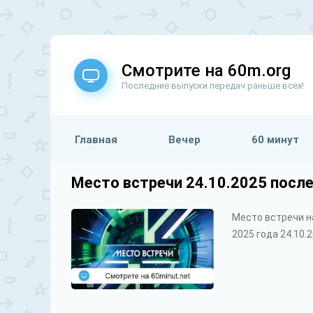
Смотрите на 60m.org
Последние выпуски передач раньше всех!
Главная
Вечер
60 минут
Место встречи 24.10.2025 посл
Место встречи н
2025 года 24.10.2