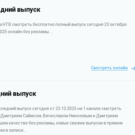
едний выпуск
а НТВ смотреть бесплатно полный выпуск сегодня 23 октября
025 онлайн без рекламы....
Смотреть онлайн
дний выпуск
ледний выпуск сегодня от 23.10.2025 на 1 канале смотреть
с Дмитрием Саймсом, Вячеславом Никоновым и Дмитрием
шем качестве без рекламы, новые свежие выпуски в прямом
и в записи....