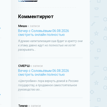
Комментируют
Миша
к записи
Вечер с Соловьёвым 06.08.2026
смотреть онлайн полностью
Я думаю капитализация сша будит в крипту они
к этаму давно идут но полностью не хотят
раскрывать...
СМЕРШ
к записи
Вечер с Соловьёвым 06.08.2026
смотреть онлайн полностью
«Центробанк» пора вернуть домой в Россию
государству, а продажное самостоятельное
руководство во...
Тимур
к записи