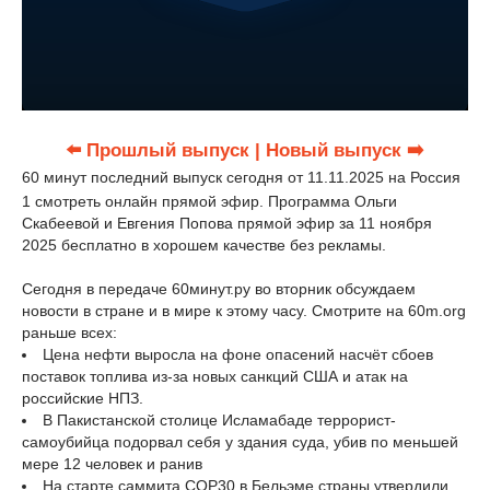
⬅️ Прошлый выпуск
| Новый выпуск ➡️
60 минут последний выпуск сегодня от 11.11.2025 на Россия
1 смотреть онлайн прямой эфир. Программа Ольги
Скабеевой и Евгения Попова прямой эфир за 11 ноября
2025 бесплатно в хорошем качестве без рекламы.
Сегодня в передаче 60минут.ру во вторник обсуждаем
новости в стране и в мире к этому часу. Смотрите на 60m.org
раньше всех:
Цена нефти выросла на фоне опасений насчёт сбоев
поставок топлива из-за новых санкций США и атак на
российские НПЗ.
В Пакистанской столице Исламабаде террорист-
самоубийца подорвал себя у здания суда, убив по меньшей
мере 12 человек и ранив
На старте саммита COP30 в Бельэме страны утвердили