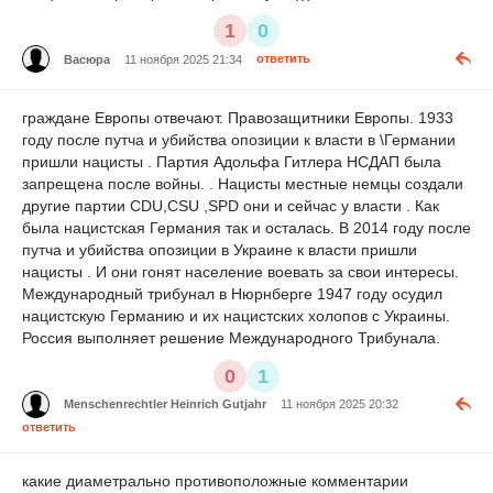
1
0
Васюра
11 ноября 2025 21:34
ответить
граждане Европы отвечают. Правозащитники Европы. 1933
году после путча и убийства опозиции к власти в \Германии
пришли нацисты . Партия Адольфа Гитлера НСДАП была
запрещена после войны. . Нацисты местные немцы создали
другие партии CDU,CSU ,SPD они и сейчас у власти . Как
была нацистская Германия так и осталась. В 2014 году после
путча и убийства опозиции в Украине к власти пришли
нацисты . И они гонят население воевать за свои интересы.
Международный трибунал в Нюрнберге 1947 году осудил
нацистскую Германию и их нацистских холопов с Украины.
Россия выполняет решение Международного Трибунала.
0
1
Menschenrechtler Heinrich Gutjahr
11 ноября 2025 20:32
ответить
какие диаметрально противоположные комментарии