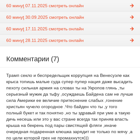
60 минуţ 07.11.2025 смотреть онлайн
60 минуţ 30.09.2025 смотреть онлайн
60 минуţ 17.11.2025 смотреть онлайн
60 минуţ 28.11.2025 смотреть онлайн
Комментарии (7)
Трамп секло и беспредельщик коррупция на Венесуэле как
крыса топишь малые суда супер пупер нация даже высадить
пехоту сильная армия на словах ты на Укропов глянь ,ты
серьезный мужик да тьфу ,осуждаешь Байдена сам не лучше
сила Америки ее величие притеснение слабых ,гонение
христьян чучело огородное .Что байден что ты ,у того
полный букет и так понятно ,но ты здравый при уме а такую
дичь несешь или это у вас стране всегда так приняв власть
крыша на бекрень под пары свистящей фляги ,иначе
очередная подаренная клюшка зарядит не только по мячу ,а
по цели которой грех не промахнутся)))