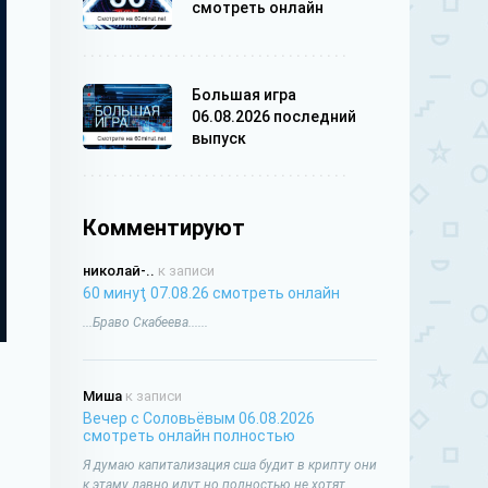
смотреть онлайн
Большая игра
06.08.2026 последний
выпуск
Комментируют
николай-..
к записи
60 минуţ 07.08.26 смотреть онлайн
...Браво Скабеева......
Миша
к записи
Вечер с Соловьёвым 06.08.2026
смотреть онлайн полностью
Я думаю капитализация сша будит в крипту они
к этаму давно идут но полностью не хотят