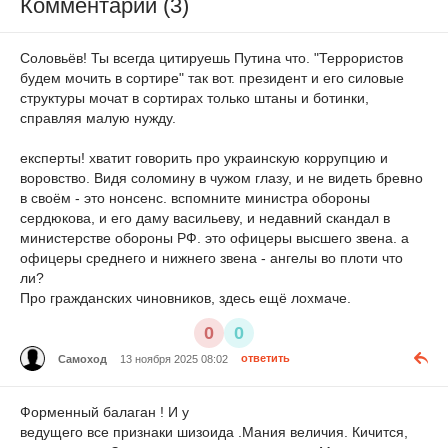
Комментарии (3)
Соловьёв! Ты всегда цитируешь Путина что. "Террористов
будем мочить в сортире" так вот. президент и его силовые
структуры мочат в сортирах только штаны и ботинки,
справляя малую нужду.
експерты! хватит говорить про украинскую коррупцию и
воровство. Видя соломину в чужом глазу, и не видеть бревно
в своём - это нонсенс. вспомните министра обороны
сердюкова, и его даму васильеву, и недавний скандал в
министерстве обороны РФ. это офицеры высшего звена. а
офицеры среднего и нижнего звена - ангелы во плоти что
ли?
Про гражданских чиновников, здесь ещё лохмаче.
0
0
Самоход
13 ноября 2025 08:02
ответить
Форменный балаган ! И у
ведущего все признаки шизоида .Мания величия. Кичится,