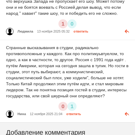
что верхушка Запада не пропускает его шоу. Может потому
они и не боятся воевать с Россией,делая вывод, что если
народ " хавает" такие шоу, то и победить его не сложно.
1
0
Людмила
13 ноября 2025 05:32
ответить
Странные высказывания в студии, радикально
противоположные у каждого. Как про политикуьвтуелом, то
одно, а как в частности, то другое. Россия с 1991 года идёт .
путём Америки, которая на сегодня зашла в тупик. Но гости в
студии, этот путь выбирают, а коммунистический,
социалистический был плох, уже ходили", больше не хотят.
Только Китай продолжил этим путём идти, и стал мировым
лидером. Так не понятна позиция гостей в студии, интересы
государства, или свой шкурный они определяют?
0
1
Нина
12 ноября 2025 21:04
ответить
Добавление комментария