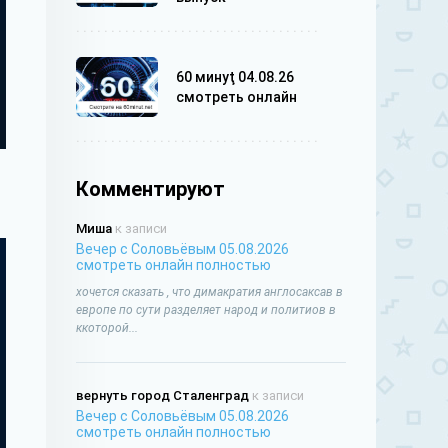
60 минуţ 04.08.26
смотреть онлайн
Комментируют
Миша
к записи
Вечер с Соловьёвым 05.08.2026
смотреть онлайн полностью
хочется сказать , что димакратия англосаксав в
европе по сути разделяет народ и политиов в
ккоторой...
вернуть город Сталенград
к записи
Вечер с Соловьёвым 05.08.2026
смотреть онлайн полностью