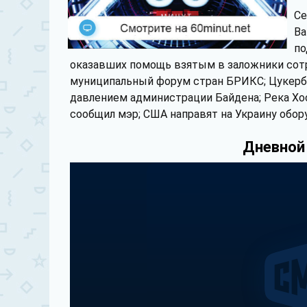
Се
Ва
по
оказавших помощь взятым в заложники сот
муниципальный форум стран БРИКС; Цукербе
давлением администрации Байдена; Река Хос
сообщил мэр; США направят на Украину обо
Дневной