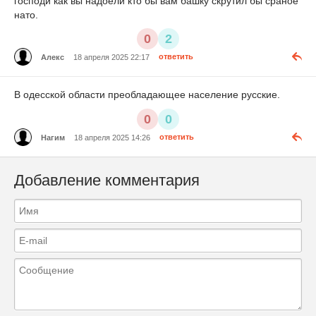
господи как вы надоели кто бы вам башку скрутил бы сраное
нато.
0
2
Алекс
18 апреля 2025 22:17
ответить
В одесской области преобладающее население русские.
0
0
Нагим
18 апреля 2025 14:26
ответить
Добавление комментария