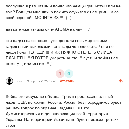
послушал я рамштайн и понял что немцы фашисты ! или не
так ? Вопщем мне лично пох что случится с немцами ! и со
всей европой ! МОЧИТЕ ИХ !!! :) :(
давайте уже увидим силу АТОМА на яву !!! ;)
эти падлы саксонские ! уже достали весь мир своими
гадюшными выходками ! они гады человечества ! они не
люди ! они НЕЛЮДИ !!! И ИХ НУЖНО СТЕРЕТЬ С ЛИЦА
ПЛАНЕТЫ !!! Я ГОТОВ умереть за это !!! пусть китайцы нам
помогут , или мы им !!! ;)
1
0
ura
19 апреля 2025 07:49
ответить
Война это искусство обмана. Трамп профессиональный
лжец. США не хозяин России. Россия без посредников будет
решать вопрос по Украине. Задача СВО это
Димилитаризация и денацификация всей территории
Украины. На территории Украины не будет никаких третьих
стран.