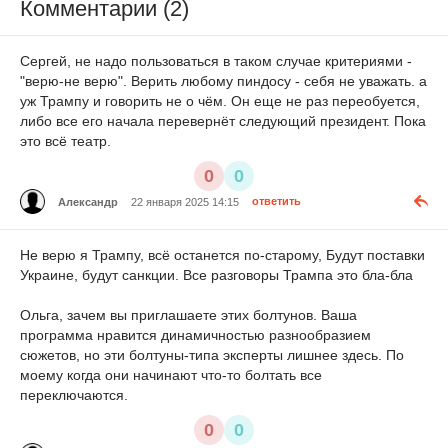
Комментарии (2)
Сергей, не надо пользоваться в таком случае критериями -
"верю-не верю". Верить любому пиндосу - себя не уважать. а
уж Трампу и говорить не о чём. Он еще не раз переобуется,
либо все его начала перевернёт следующий президент. Пока
это всё театр.
0
0
Александр
22 января 2025 14:15
ответить
Не верю я Трампу, всё останется по-старому, Будут поставки
Украине, будут санкции. Все разговоры Трампа это бла-бла
Ольга, зачем вы приглашаете этих болтунов. Ваша
программа нравится динамичностью разнообразием
сюжетов, но эти болтуны-типа эксперты лишнее здесь. По
моему когда они начинают что-то болтать все
переключаются.
0
0