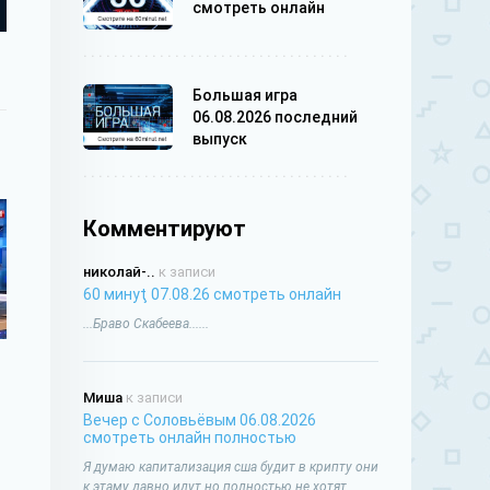
смотреть онлайн
Большая игра
06.08.2026 последний
выпуск
Комментируют
николай-..
к записи
60 минуţ 07.08.26 смотреть онлайн
...Браво Скабеева......
Миша
к записи
Вечер с Соловьёвым 06.08.2026
смотреть онлайн полностью
Я думаю капитализация сша будит в крипту они
к этаму давно идут но полностью не хотят