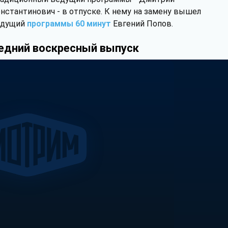
нстантинович - в отпуске. К нему на замену вышел
едущий
программы 60 минут
Евгений Попов.
едний воскресный выпуск