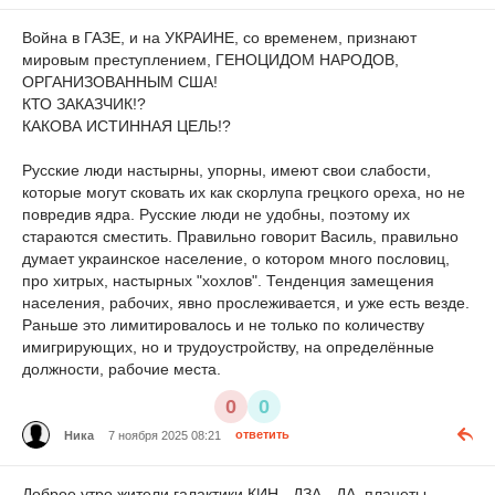
Война в ГАЗЕ, и на УКРАИНЕ, со временем, признают
мировым преступлением, ГЕНОЦИДОМ НАРОДОВ,
ОРГАНИЗОВАННЫМ США!
КТО ЗАКАЗЧИК!?
КАКОВА ИСТИННАЯ ЦЕЛЬ!?
Русские люди настырны, упорны, имеют свои слабости,
которые могут сковать их как скорлупа грецкого ореха, но не
повредив ядра. Русские люди не удобны, поэтому их
стараются сместить. Правильно говорит Василь, правильно
думает украинское население, о котором много пословиц,
про хитрых, настырных "хохлов". Тенденция замещения
населения, рабочих, явно прослеживается, и уже есть везде.
Раньше это лимитировалось и не только по количеству
имигрирующих, но и трудоустройству, на определённые
должности, рабочие места.
0
0
Ника
7 ноября 2025 08:21
ответить
Доброе утро жители галактики КИН - ДЗА - ДА, планеты