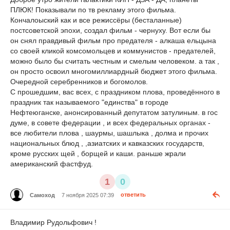
ПЛЮК! Показывали по тв рекламу этого фильма.
Кончалоыский как и все режиссёры (бесталанные)
постсоветской эпохи, создал фильм - чернуху. Вот если бы
он снял правдивый фильм про предателя - алкаша ельцына
со своей кликой комсомольцев и коммунистов - предателей,
можно было бы считать честным и смелым человеком. а так ,
он просто освоил многомиллиардный бюджет этого фильма.
Очередной серебренников и богомолов.
С прошедшим, вас всех, с праздником плова, проведённого в
праздник так называемого "единства" в городе
Нефтеюганске, анонсированный депутатом затулиным. в гос
думе, в совете федерации , и всех федеральных органах -
все любители плова , шаурмы, шашлыка , долма и прочих
национальных блюд , ,азиатских и кавказских государств,
кроме русских щей , борщей и каши. раньше жрали
американский фастфуд.
1
0
Самоход
7 ноября 2025 07:39
ответить
Владимир Рудольфович !