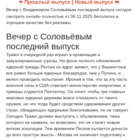
⬅️ Прошлый выпуск
| Новый выпуск ➡️
Вечер с Владимиром Соловьёвым последний выпуск сегодня
смотреть онлайн полностью от 06.11.2025 бесплатно в
хорошем качестве без рекламы.
Вечер с Соловьёвым
последний выпуск
Трамп в очередной раз играет в провокации и
завуалированные угрозы. На фоне полного обновления
ядерной триады России он вдруг заявил, что у Вашингтона
все равно больше ядерных боезарядов, чем у Путина, и
велел проводить испытания. Ирония в том, что за эту часть
военной силы в США отвечает министерство энергетики, а
приказы отдаются Пентагону. Он хочет, чтобы три главных
мировых ядерных державы вовсе отказались от такого
оружия, но что тогда будет средством сдерживания других
стран, обладающих ядерными боеголовками, он не говорит.
Сегодня Трамп должен выступить с объявлением, тема
которого не названа, но возможно, это не станет новым
витком эскалации. Тем временем Песков пытается донести
до всех простую мысль - Москва не начинает подготовку к