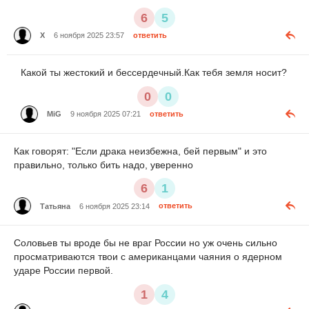
6
5
X
6 ноября 2025 23:57
ответить
Какой ты жестокий и бессердечный.Как тебя земля носит?
0
0
MiG
9 ноября 2025 07:21
ответить
Как говорят: "Если драка неизбежна, бей первым" и это
правильно, только бить надо, уверенно
6
1
Татьяна
6 ноября 2025 23:14
ответить
Соловьев ты вроде бы не враг России но уж очень сильно
просматриваются твои с американцами чаяния о ядерном
ударе России первой.
1
4