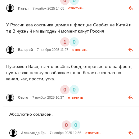
0
0
Павел
7 ноября 2025 14:05
ответить
У России два союзника ,армия и флот ,не Сербия не Китай и
т.д В нужный им выгодный момент кинут Россия
1
0
Валерий
7 ноября 2025 11:27
ответить
Пустозвон Вася, ты что несёшь бред, отправьте его на фронт,
пусть свою неньку освобождает, а не бегает с канала на
канал, как, прости, утка.
0
0
Серго
7 ноября 2025 10:37
ответить
Абсолютно согласен.
0
0
Александр Гр.
7 ноября 2025 12:56
ответить