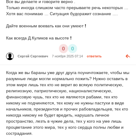
Все вы делаете и говорите верно .
Только иногда слишком часто прерываете речь некоторых …
Хотя вас понимаю … Ситуация будоражит сознание ….
Дайте военным воевать как они умеют ❗️
Как всегда Д.Куликов на высоте ❗️
0
0
Сергей Сергеевич
7 ноября 2025 07:14
ответить
Когда же вы бараны уже друг друга поуничтожаете, чтобы мы
разумные люди могли нормально пожить? Нужно оставить в
этом мире лишь тех кто не верит во всякую политическую,
религиозную, патриотическую, националистическую,
финансовую чушь, тех кто не являются рабами, тех кто
никому не подчиняются, тех кому не нужны пастухи в виде
начальников, президентов и прочих рабовладельцев, тех кто
никогда никому не будет вредить, нарушать личное
пространство, лезть в чужие дела, тех у кого на уме лишь
процветание этого мира, тех у кого сердца полны любви и
сострадания.