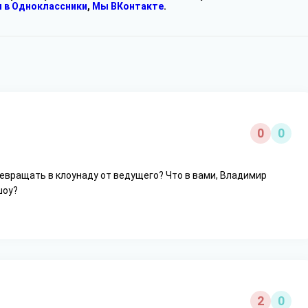
 в Одноклассники
,
Мы ВКонтакте
.
0
0
евращать в клоунаду от ведущего? Что в вами, Владимир
шоу?
2
0