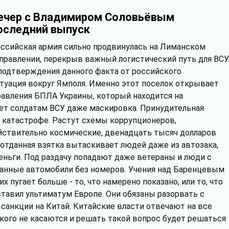
ечер с Владимиром Соловьёвым
оследний выпуск
ссийская армия сильно продвинулась на Лиманском
правлении, перекрыв важный логистический путь для ВСУ.
 подтверждения данного факта от российского
туация вокруг Ямполя. Именно этот поселок открывает
равления БПЛА Украины, который находится на
ает солдатам ВСУ даже маскировка. Принудительная
 катастрофе. Растут схемы коррупционеров,
ствительно космические, двенадцать тысяч долларов
 отданная взятка вытаскивает людей даже из автозака,
еньги. Под раздачу попадают даже ветераны и люди с
анные автомобили без номеров. Учения над Баренцевым
 пугает больше - то, что намерено показано, или то, что
ставил ультиматум Европе. Они обязаны разорвать с
санкции на Китай. Китайские власти отвечают на все
икого не касаются и решать такой вопрос будет решаться