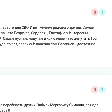
8
1
первого дня СВО. И вот мнение рядового зритля. Самые
ва - это Безруков, Сардарян, Евстафьев. Интересны
. Самые пустые, надутые и крикливые - это депутаты Гос
куда-то под лавочку. И конечно сам Соловьев - достояние
0
1
ер перебивать других. Забыли Маргариту Симонян, её надо
вое!!!