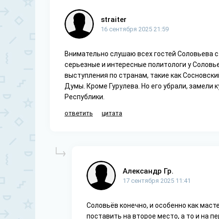
straiter
16 сентября 2025 21:59
Внимательно слушаю всех гостей Соловьева с 
серьезные и интересные политологи у Соловье
выступления по странам, такие как Сосновский
Думы. Кроме Гурулева. Но его убрали, замели 
Республики.
ответить
цитата
Александр Гр.
17 сентября 2025 11:41
Соловьёв конечно, и особенно как маст
поставить на второе место, а то и на пер