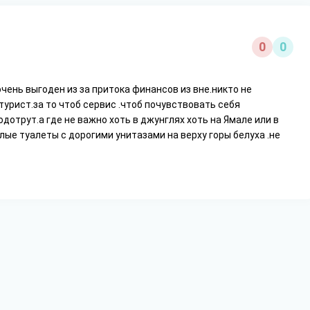
0
0
чень выгоден из за притока финансов из вне.никто не
турист.за то чтоб сервис .чтоб почувствовать себя
дотрут.а где не важно хоть в джунглях хоть на Ямале или в
ые туалеты с дорогими унитазами на верху горы белуха .не