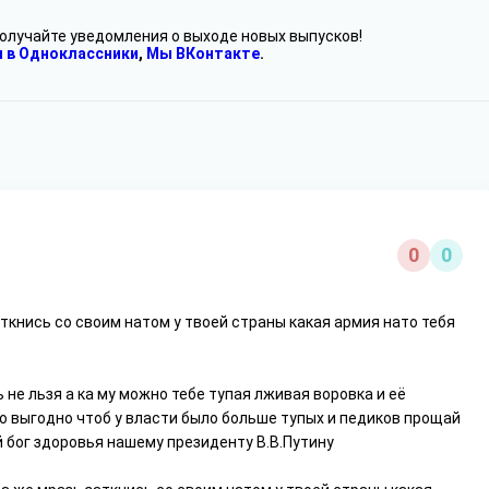
получайте уведомления о выходе новых выпусков!
 в Одноклассники
,
Мы ВКонтакте
.
0
0
аткнись со своим натом у твоей страны какая армия нато тебя
не льзя а ка му можно тебе тупая лживая воровка и её
о выгодно чтоб у власти было больше тупых и педиков прощай
 бог здоровья нашему президенту В.В.Путину