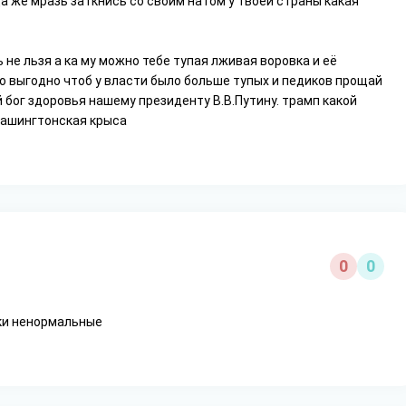
да же мразь заткнись со своим натом у твоей страны какая
не льзя а ка му можно тебе тупая лживая воровка и её
о выгодно чтоб у власти было больше тупых и педиков прощай
 бог здоровья нашему президенту В.В.Путину. трамп какой
вашингтонская крыса
0
0
рки ненормальные