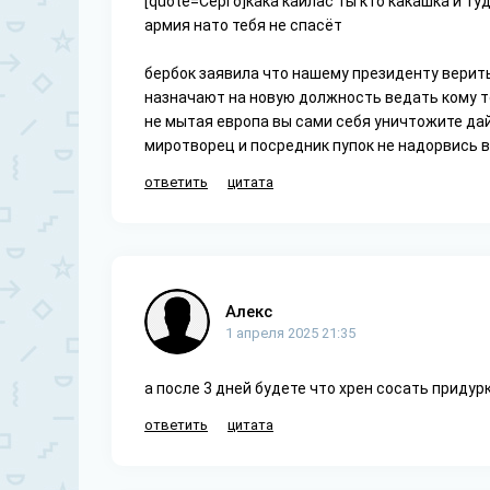
[quote=Серго]кака кайлас ты кто какашка и ту
армия нато тебя не спасёт
бербок заявила что нашему президенту верить 
назначают на новую должность ведать кому т
не мытая европа вы сами себя уничтожите дай
миротворец и посредник пупок не надорвись 
ответить
цитата
Алекс
1 апреля 2025 21:35
а после 3 дней будете что хрен сосать приду
ответить
цитата