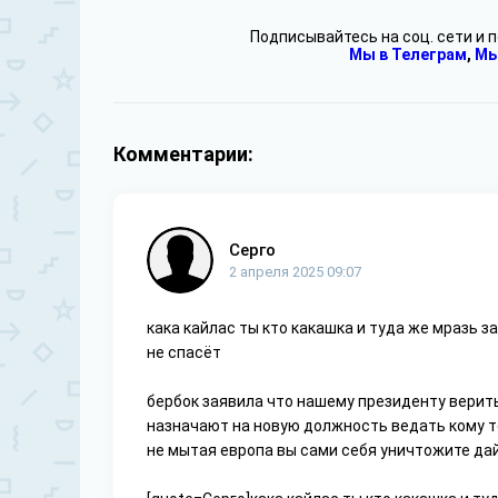
Подписывайтесь на соц. сети и 
Мы в Телеграм
,
Мы
Комментарии:
Серго
2 апреля 2025 09:07
кака кайлас ты кто какашка и туда же мразь з
не спасёт
бербок заявила что нашему президенту верить 
назначают на новую должность ведать кому т
не мытая европа вы сами себя уничтожите дай