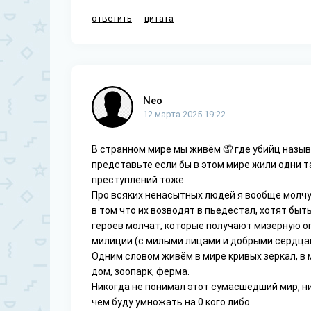
ответить
цитата
Neo
12 марта 2025 19:22
В странном мире мы живём 🤦 где убийц называ
представьте если бы в этом мире жили одни та
преступлений тоже.
Про всяких ненасытных людей я вообще молчу,
в том что их возводят в пьедестал, хотят быт
героев молчат, которые получают мизерную опл
милиции (с милыми лицами и добрыми сердца
Одним словом живём в мире кривых зеркал, в м
дом, зоопарк, ферма.
Никогда не понимал этот сумасшедший мир, ник
чем буду умножать на 0 кого либо.