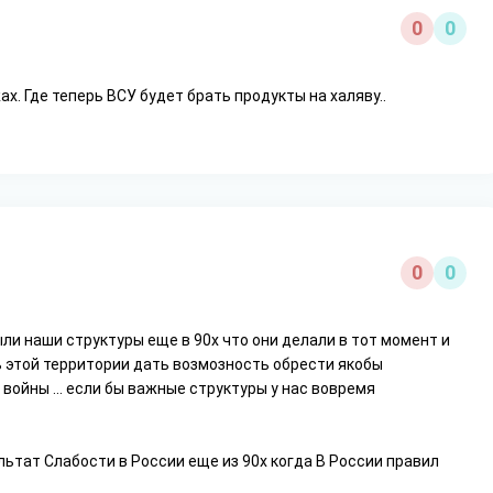
0
0
х. Где теперь ВСУ будет брать продукты на халяву..
0
0
были наши структуры еще в 90х что они делали в тот момент и
 этой территории дать возмозность обрести якобы
 войны ... если бы важные структуры у нас вовремя
льтат Слабости в России еще из 90х когда В России правил