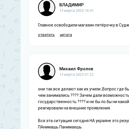
ВЛАДИМИР
13 марта 2025 16:41
Главное освободили магазин пятёрочку в Суджа
ответить
цитата
Михаил Фролов
13 марта 2025 01:22
они так все делают как их учили ,Вопрос где 
чем занимались ???? Зачем дали возможность
государственность ???? и не бы ло бы ни какой
реагировали на внешние проявления.
Вся эта ситуация сегодня НА украяне это резу
ПАнимашь Панимаешь .