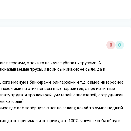
0
0
ют героями, а тех кто не хочет убивать трусами. А
к называемые трусы, и войн бы никаких не было, да и
 кого именуют банкирами, олигархами и т.д, самое интересное
ь похожими на этих ненасытных паразитов, а про истинных
ату труда, я про лекарей, учителей, спасателей, сотрудников
ми которые).
ире где всё повёрнуто с ног на голову, какой то сумасшедший
огда не принимал и не приму, это 100%, я лучше себя обнулю