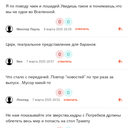
Я по поводу чаек и лошадей.Увидишь такое и понимаешь,что
мы не одни во Вселенной.
0
0
Мюллер Пауль
8 марта 2025 19:29
ответить
Цирк, театральное представление для баранов.
0
0
Neo
7 марта 2025 18:57
ответить
Что стало с передачей..Повтор "новостей" по три раза за
выпуск...Мусор какой-то
0
0
Леонид
7 марта 2025 18:51
ответить
Не нам показывайте эти зверства,кадры с Погребков дрлжны
облететь весь мир и попасть на стол Трампу