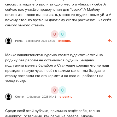
сносил, а когда его взяли за одно место и убежал к себе.А
сейчас нас учит.Его нравоучения для "своих".А Майклу
нечего из штанов выпрыгивать,можно из студии голым уйти.А
почему столько времени дают ему сказки рассказать, из себя
самого умного ставить.
0
0
Рома
1 февраля 2025 12:25
ответить
Майкл вашингтонская курочка хватит кудахтать езжай на
родину без работы не останешься будишь Байдену
подгузники менять балабол а Станкевич хорошо что не наш
президент такую чушь несёт с такими как он мы бы давно
страну потеряли кто его кормит и на кого он работает на
запад гнида.
0
0
Серго
1 февраля 2025 04:41
ответить
Среди всей этой публики, прилично ведёт себя, только
америкос, остальные, как бабки на базаре. Клоуны