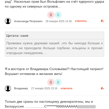
рад". Насколько прав был Вольфович на счёт ядерного удара
по одному из северных островов...
0
0
Александр Петрович
28 января 2025 14:36
ответить
Цитата: саня
Прививка нужна державе нашей ,что бы никогда больше к
власти не приходили больше горбачи, ельцины и прочая
отродыши смердякова....
Я в восторге от Владимира Соловьёва!!! Настоящий патриот!
Внушает оптимизм и желание жить!
0
0
Владимир
27 января 2025 23:16
ответить
Только две сраны по настоящему демократичны, мы и
Белоруссия ....................С********ККККАААААА)))))))))))))))