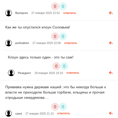
0
0
Валерон
27 января 2025 22:52
ответить
Как же ты опустился клоун Соловьев!
0
0
polivalent
27 января 2025 22:06
ответить
Клоун здесь только один - это ты сам!
0
0
Резидент
29 января 2025 19:19
ответить
Прививка нужна державе нашей ,что бы никогда больше к
власти не приходили больше горбачи, ельцины и прочая
отродыши смердякова....
0
0
саня
27 января 2025 21:15
ответить