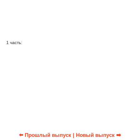
1 часть:
⬅️ Прошлый выпуск
| Новый выпуск ➡️