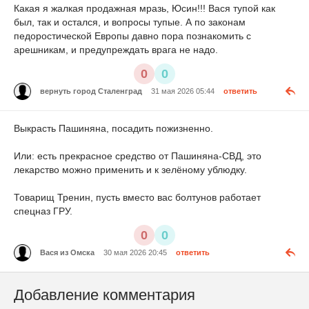
Какая я жалкая продажная мразь, Юсин!!! Вася тупой как
был, так и остался, и вопросы тупые. А по законам
педоростической Европы давно пора познакомить с
арешникам, и предупреждать врага не надо.
0
0
вернуть город Сталенград
31 мая 2026 05:44
ответить
Выкрасть Пашиняна, посадить пожизненно.
Или: есть прекрасное средство от Пашиняна-СВД, это
лекарство можно применить и к зелёному ублюдку.
Товарищ Тренин, пусть вместо вас болтунов работает
спецназ ГРУ.
0
0
Вася из Омска
30 мая 2026 20:45
ответить
Добавление комментария