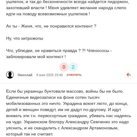
ушлепок, и так до бесконечности всегда найдется пидормон,
захотевший власти ! Меня удивляет желание народа слепо
идти на поводу всевозможных ушлепков !
Ах ты - Женя, что, не понравился контеент ?
Ну, что хитрожопы
Что, ублюдки, не нравиться правда ? ?! Членососы -
заблокировали мой контекст !
0
2
Николай
8 мая 2026 19:46
ответить
Если бы украинцы бунтовали массово, войны бы не было.
Единичные видеозаписи на фоне сотен тысяч
мобилизованных это ничто. Украдина воюет люто, до конца,
детей и женщин поведут, им не дадут по-другому. И идут
воевать эти т.н. первосортные граждани, убивать нас надеясь
на чудо. Украинском блогеру Александру Семченко это надо
уяснить, и не скандалить с Александром Артамоновым,
который так не считает.