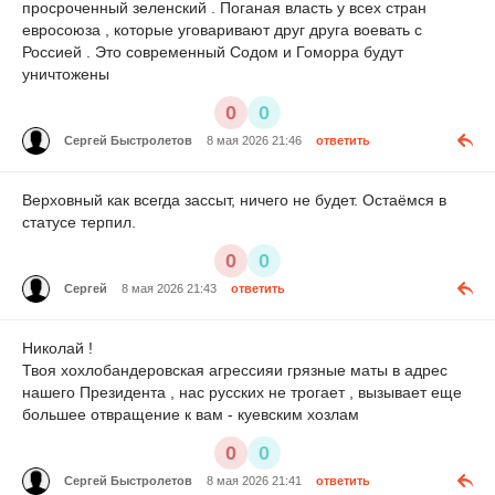
просроченный зеленский . Поганая власть у всех стран
евросоюза , которые уговаривают друг друга воевать с
Россией . Это современный Содом и Гоморра будут
уничтожены
0
0
Сергей Быстролетов
8 мая 2026 21:46
ответить
Верховный как всегда зассыт, ничего не будет. Остаёмся в
статусе терпил.
0
0
Сергей
8 мая 2026 21:43
ответить
Николай !
Твоя хохлобандеровская агрессияи грязные маты в адрес
нашего Президента , нас русских не трогает , вызывает еще
большее отвращение к вам - куевским хозлам
0
0
Сергей Быстролетов
8 мая 2026 21:41
ответить