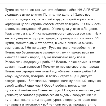
Путин не герой, он как чмо, эта ебаная шайка ИН-А ГЕНТОВ
сидящих в думе диктует Путину, что делать ! Здесь все
просто - пидоросня, залезший в круг, который кормиться с
кормушки целой страны совсем страх потеряли !!! Они и есть
власть на сегодняшний день ! У них дети учатся в Лондоне,
Германии , и т. д. У них недвижимость - дворцы все там ! Ну и
как эти депутаты одобрят удары, к примеру по Британии !??
Путин, может быть и старается, в чем я лично ОООчень
сомневаюсь ! Но по факту - Русь на гране истребления, и
Путинские беспонтовые заявления , ну ни какого веса не
имеют ! Очнись народ ! Ну не поголовно ведь все в
Российской федерации рабы !!? Власть, плюс армия, к стати
армия - наши сыновья ! Почему то против своего же народа
Путинское отродье уже пятый год убивает наших ребят ! А
клоун мудозвон, потерявши всякий страх еще и диктует
всякую хрень ! Вот главный вопрос, почему поганый клоун со
своей шайкой еще жив ? Оооой ребята, потому, что
путинской шайке это Очень выгодно ! Пиндосы наших людей
убивают, заваливая укропов всеми видами вооружений ! А
путинская сволота им продает уран, в европу, которая нас
ненавидит и готовится к войне - они готовы продавать ( по