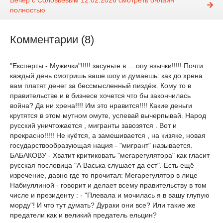
Вечер с Соловьёвым 12.02.2026 смотреть онлайн
полностью
Комментарии (8)
"Експерты - Мужички"!!!!! засуньте в ....опу язычки!!!!! Почти
каждый день смотришь ваше шоу и думаешь: как до хрена
вам платят денег за бессмысленный пиздёж. Кому то в
правительстве и в бизнесе хочется что бы закончилась
война? Да ни хрена!!!! Им это нравится!!!! Какие деньги
крутятся в этом мутном омуте, успевай вычерпывай. Народ
русский уничтожается , мигранты завозятся . Вот и
прекрасно!!!!! Не куётся, а замешивается , на кизяке, новая
государствообразующая нация - "мигрант" называется.
БАБАКОВУ - Хватит критиковать "мегарегулятора" как гласит
русская пословица "А Васька слушает да ест". Есть ещё
изречение, давно где то прочитал: Мегарегулятор в лице
Набиуллиной - говорит и делает всему правительству в том
числе и президенту : - "Плевала и мочилась я в вашу глупую
морду"! И что тут думать? Дураки они все? Или такие же
предатели как и великий предатель ельцин?