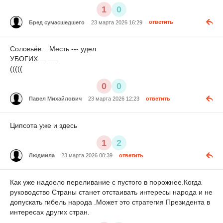
1
0
Бред сумасшедшего
23 марта 2026 16:29
ответить
Соловьёв... Месть --- удел
УБОГИХ.... .....
(((((
0
0
Павел Михайлович
23 марта 2026 12:23
ответить
Ципсота уже и здесь
1
2
Людмила
23 марта 2026 00:39
ответить
Как уже надоело переливание с пустого в порожнее.Когда
руководство Страны станет отстаивать интересы народа и не
допускать гибель народа .Может это стратегия Президента в
интересах других стран.