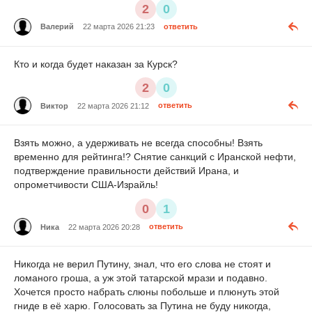
2
0
Валерий
22 марта 2026 21:23
ответить
Кто и когда будет наказан за Курск?
2
0
Виктор
22 марта 2026 21:12
ответить
Взять можно, а удерживать не всегда способны! Взять
временно для рейтинга!? Снятие санкций с Иранской нефти,
подтверждение правильности действий Ирана, и
опрометчивости США-Израйль!
0
1
Ника
22 марта 2026 20:28
ответить
Никогда не верил Путину, знал, что его слова не стоят и
ломаного гроша, а уж этой татарской мрази и подавно.
Хочется просто набрать слюны побольше и плюнуть этой
гниде в её харю. Голосовать за Путина не буду никогда,