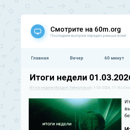
Смотрите на 60m.org
Последние выпуски передач раньше всех!
Главная
Вечер
60 минут
Итоги недели 01.03.20
Итоги недели Ирадой Зейналовой
| 1-03-2026, 11:16 | 0
Ит
вы
бе
И