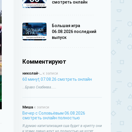
смотреть онлайн
Большая игра
06.08.2026 последний
выпуск
Комментируют
николай-..
к записи
60 минуţ 07.08.26 смотреть онлайн
...Браво Скабеева......
Миша
к записи
Вечер с Соловьёвым 06.08.2026
смотреть онлайн полностью
Я думаю капитализация сша будит в крипту они
к этаму давно идут но полностью не хотят