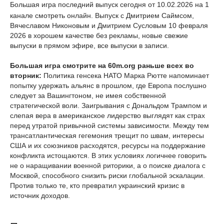
Большая игра последний выпуск сегодня от 10.02.2026 на 1
канале смотреть онлайн. Выпуск с Дмитрием Саймсом,
Вячеславом Никоновым и Дмитрием Сусловым 10 февраля
2026 в хорошем качестве без рекламы, новые свежие
выпуски в прямом эфире, все выпуски в записи.
Большая игра смотрите на 60m.org раньше всех во
вторник:
Политика генсека НАТО Марка Рютте напоминает
попытку удержать альянс в прошлом, где Европа послушно
следует за Вашингтоном, не имея собственной
стратегической воли. Заигрывания с Дональдом Трампом и
слепая вера в американское лидерство выглядят как страх
перед утратой привычной системы зависимости. Между тем
трансатлантическая гегемония трещит по швам, интересы
США и их союзников расходятся, ресурсы на поддержание
конфликта истощаются. В этих условиях логичнее говорить
не о наращивании военной риторики, а о поиске диалога с
Москвой, способного снизить риски глобальной эскалации.
Против только те, кто превратил украинский кризис в
источник доходов.