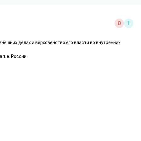
0
1
внешних делах и верховенство его власти во внутренних
т.е. России.