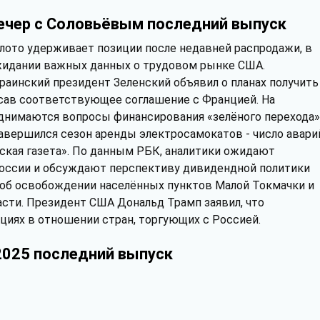
ечер с Соловьёвым последний выпуск
лото удерживает позиции после недавней распродажи, в
идании важных данных о трудовом рынке США.
раинский президент Зеленский объявил о планах получить
исав соответствующее соглашение с Францией. На
днимаются вопросы финансирования «зелёного перехода»
авершился сезон аренды электросамокатов - число авари
йская газета». По данным РБК, аналитики ожидают
России и обсуждают перспективу дивидендной политики
об освобождении населённых пунктов Малой Токмачки и
сти. Президент США Дональд Трамп заявил, что
циях в отношении стран, торгующих с Россией.
2025 последний выпуск