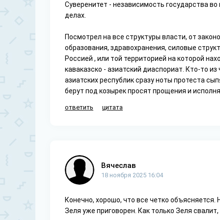
Суверенитет - независимость государства во 
делах.
Посмотрел на все структуры власти, от закон
образования, здравохранения, силовые структу
Россией , или той территорией на которой на
каваказско - азиатский диаспориат. Кто-то из
азиатских республик сразу ноты протеста сып
берут под козырек просят прощения и исполн
ответить
цитата
Вячеслав
18 ноября 2025 16:04
Конечно, хорошо, что все четко объясняется. Н
Зеля уже приговорен. Как только Зеля свалит, 