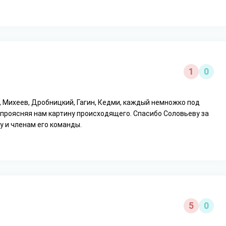
1
0
 Михеев, Дробницкий, Гагин, Кедми, каждый немножко под
, проясняя нам картину происходящего. Спасибо Соловьеву за
у и членам его команды.
5
0