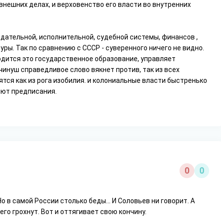
внешних делах, и верховенство его власти во внутренних
одательной, исполнительной, судебной системы, финансов ,
ры. Так по сравнению с СССР - суверенного ничего не видно.
ходится это государственное образование, управляет
 чинуш справедливое слово вякнет против, так из всех
ятся как из рога изобилия. и колониальные власти быстренько
яют предписания.
0
0
о в самой России столько беды... И Соловьев ни говорит. А
его грохнут. Вот и оттягивает свою кончину.