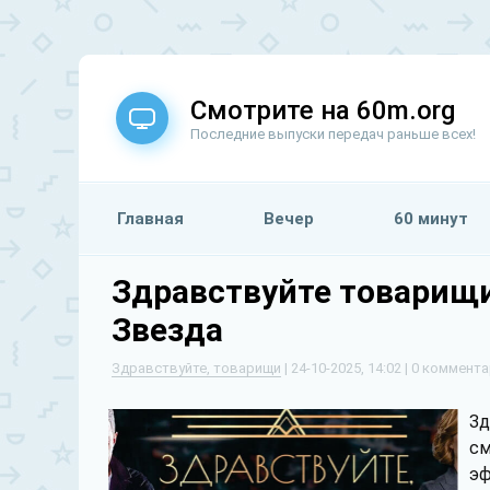
Смотрите на 60m.org
Последние выпуски передач раньше всех!
Главная
Вечер
60 минут
Здравствуйте товарищи
Звезда
Здравствуйте, товарищи
| 24-10-2025, 14:02 | 0 коммент
Зд
см
эф