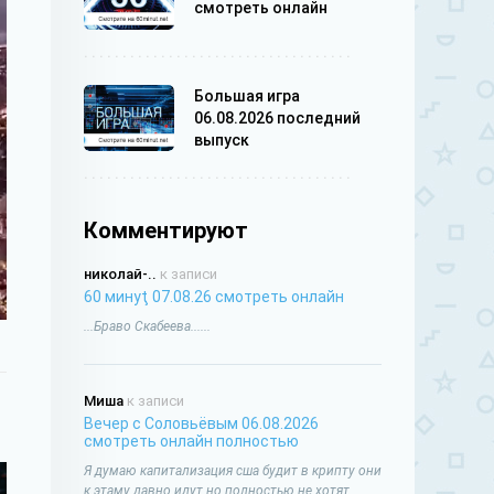
смотреть онлайн
Большая игра
06.08.2026 последний
выпуск
Комментируют
николай-..
к записи
60 минуţ 07.08.26 смотреть онлайн
...Браво Скабеева......
Миша
к записи
Вечер с Соловьёвым 06.08.2026
смотреть онлайн полностью
Я думаю капитализация сша будит в крипту они
к этаму давно идут но полностью не хотят