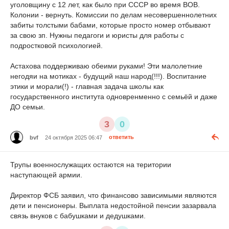
уголовщину с 12 лет, как было при СССР во время ВОВ.
Колонии - вернуть. Комиссии по делам несовершеннолетних
забиты толстыми бабами, которые просто номер отбывают
за свою зп. Нужны педагоги и юристы для работы с
подростковой психологией.
Астахова поддерживаю обеими руками! Эти малолетние
негодяи на мотиках - будущий наш народ(!!!). Воспитание
этики и морали(!) - главная задача школы как
государственного института одновренменно с семьёй и даже
ДО семьи.
3
0
bvf
24 октября 2025 06:47
ответить
Трупы военнослужащих остаются на територии
наступающей армии.
Директор ФСБ заявил, что финансово зависимыми являются
дети и пенсионеры. Выплата недостойной пенсии зазарвала
связь внуков с бабушками и дедушками.