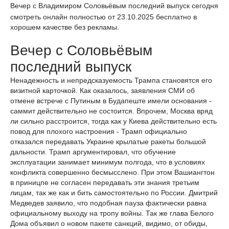
Вечер с Владимиром Соловьёвым последний выпуск сегодня
смотреть онлайн полностью от 23.10.2025 бесплатно в
хорошем качестве без рекламы.
Вечер с Соловьёвым
последний выпуск
Ненадежность и непредсказуемость Трампа становятся его
визитной карточкой. Как оказалось, заявления СМИ об
отмене встрече с Путиным в Будапеште имели основания -
саммит действительно не состоится. Впрочем, Москва вряд
ли сильно расстроится, тогда как у Киева действительно есть
повод для плохого настроения - Трамп официально
отказался передавать Украине крылатые ракеты большой
дальности. Трамп аргументировал, что обучение
эксплуатации занимает минимум полгода, что в условиях
конфликта совершенно бесмысслено. При этом Вашиангтон
в приницпе не согласен передавать эти знания третьим
лицам, так же как и бить самостоятельно по России. Дмитрий
Медведев заявило, что подобная пауза фактически равна
официальному выходу на тропу войны. Так же глава Белого
Дома объявил о новом пакете санкций, видимо, от обиды,