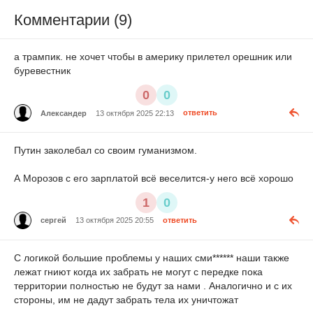
Комментарии (9)
а трампик. не хочет чтобы в америку прилетел орешник или
буревестник
0
0
Александер
13 октября 2025 22:13
ответить
Путин заколебал со своим гуманизмом.
А Морозов с его зарплатой всё веселится-у него всё хорошо
1
0
сергей
13 октября 2025 20:55
ответить
С логикой большие проблемы у наших сми****** наши также
лежат гниют когда их забрать не могут с передке пока
территории полностью не будут за нами . Аналогично и с их
стороны, им не дадут забрать тела их уничтожат