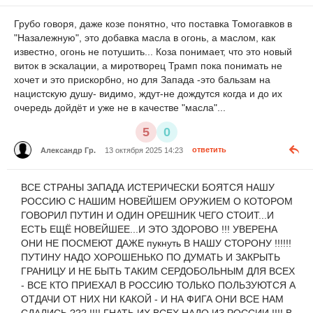
Грубо говоря, даже козе понятно, что поставка Томогавков в
"Назалежную", это добавка масла в огонь, а маслом, как
известно, огонь не потушить... Коза понимает, что это новый
виток в эскалации, а миротворец Трамп пока понимать не
хочет и это прискорбно, но для Запада -это бальзам на
нацистскую душу- видимо, ждут-не дождутся когда и до их
очередь дойдёт и уже не в качестве "масла"...
5
0
Александр Гр.
13 октября 2025 14:23
ответить
ВСЕ СТРАНЫ ЗАПАДА ИСТЕРИЧЕСКИ БОЯТСЯ НАШУ
РОССИЮ С НАШИМ НОВЕЙШЕМ ОРУЖИЕМ О КОТОРОМ
ГОВОРИЛ ПУТИН И ОДИН ОРЕШНИК ЧЕГО СТОИТ...И
ЕСТЬ ЕЩЁ НОВЕЙШЕЕ...И ЭТО ЗДОРОВО !!! УВЕРЕНА
ОНИ НЕ ПОСМЕЮТ ДАЖЕ пукнуть В НАШУ СТОРОНУ !!!!!!
ПУТИНУ НАДО ХОРОШЕНЬКО ПО ДУМАТЬ И ЗАКРЫТЬ
ГРАНИЦУ И НЕ БЫТЬ ТАКИМ СЕРДОБОЛЬНЫМ ДЛЯ ВСЕХ
- ВСЕ КТО ПРИЕХАЛ В РОССИЮ ТОЛЬКО ПОЛЬЗУЮТСЯ А
ОТДАЧИ ОТ НИХ НИ КАКОЙ - И НА ФИГА ОНИ ВСЕ НАМ