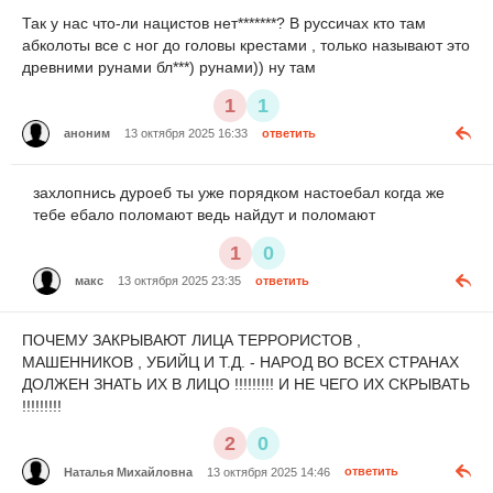
Так у нас что-ли нацистов нет*******? В руссичах кто там
абколоты все с ног до головы крестами , только называют это
древними рунами бл***) рунами)) ну там
1
1
аноним
13 октября 2025 16:33
ответить
захлопнись дуроеб ты уже порядком настоебал когда же
тебе ебало поломают ведь найдут и поломают
1
0
макс
13 октября 2025 23:35
ответить
ПОЧЕМУ ЗАКРЫВАЮТ ЛИЦА ТЕРРОРИСТОВ ,
МАШЕННИКОВ , УБИЙЦ И Т.Д. - НАРОД ВО ВСЕХ СТРАНАХ
ДОЛЖЕН ЗНАТЬ ИХ В ЛИЦО !!!!!!!!! И НЕ ЧЕГО ИХ СКРЫВАТЬ
!!!!!!!!!
2
0
Наталья Михайловна
13 октября 2025 14:46
ответить