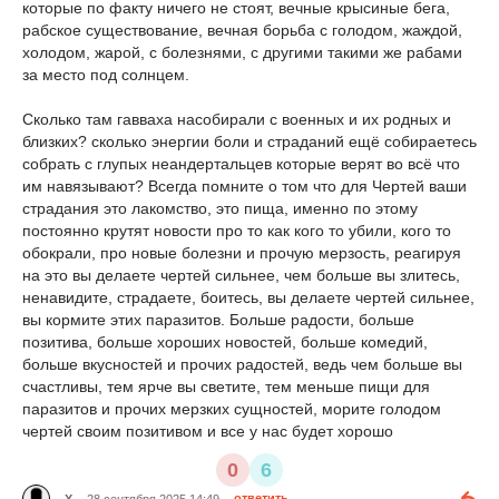
которые по факту ничего не стоят, вечные крысиные бега,
рабское существование, вечная борьба с голодом, жаждой,
холодом, жарой, с болезнями, с другими такими же рабами
за место под солнцем.
Сколько там гавваха насобирали с военных и их родных и
близких? сколько энергии боли и страданий ещё собираетесь
собрать с глупых неандертальцев которые верят во всё что
им навязывают? Всегда помните о том что для Чертей ваши
страдания это лакомство, это пища, именно по этому
постоянно крутят новости про то как кого то убили, кого то
обокрали, про новые болезни и прочую мерзость, реагируя
на это вы делаете чертей сильнее, чем больше вы злитесь,
ненавидите, страдаете, боитесь, вы делаете чертей сильнее,
вы кормите этих паразитов. Больше радости, больше
позитива, больше хороших новостей, больше комедий,
больше вкусностей и прочих радостей, ведь чем больше вы
счастливы, тем ярче вы светите, тем меньше пищи для
паразитов и прочих мерзких сущностей, морите голодом
чертей своим позитивом и все у нас будет хорошо
0
6
X
28 сентября 2025 14:49
ответить