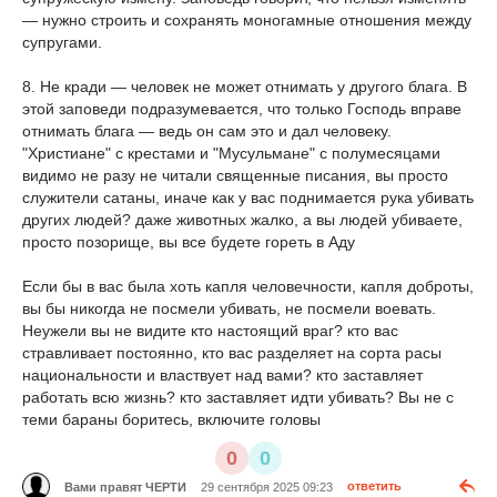
— нужно строить и сохранять моногамные отношения между
супругами.
8. Не кради — человек не может отнимать у другого блага. В
этой заповеди подразумевается, что только Господь вправе
отнимать блага — ведь он сам это и дал человеку.
"Христиане" с крестами и "Мусульмане" с полумесяцами
видимо не разу не читали священные писания, вы просто
служители сатаны, иначе как у вас поднимается рука убивать
других людей? даже животных жалко, а вы людей убиваете,
просто позорище, вы все будете гореть в Аду
Если бы в вас была хоть капля человечности, капля доброты,
вы бы никогда не посмели убивать, не посмели воевать.
Неужели вы не видите кто настоящий враг? кто вас
стравливает постоянно, кто вас разделяет на сорта расы
национальности и властвует над вами? кто заставляет
работать всю жизнь? кто заставляет идти убивать? Вы не с
теми бараны боритесь, включите головы
0
0
Вами правят ЧЕРТИ
29 сентября 2025 09:23
ответить