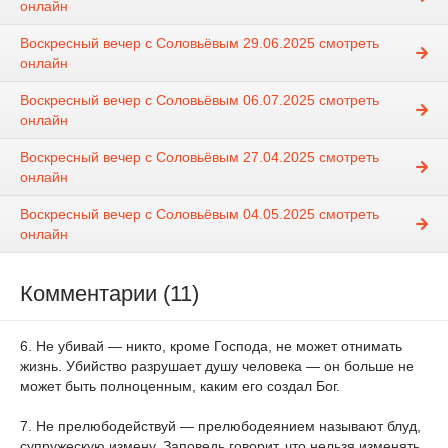
онлайн
Воскресный вечер с Соловьёвым 29.06.2025 смотреть
онлайн
Воскресный вечер с Соловьёвым 06.07.2025 смотреть
онлайн
Воскресный вечер с Соловьёвым 27.04.2025 смотреть
онлайн
Воскресный вечер с Соловьёвым 04.05.2025 смотреть
онлайн
Комментарии (11)
6. Не убивай — никто, кроме Господа, не может отнимать
жизнь. Убийство разрушает душу человека — он больше не
может быть полноценным, каким его создал Бог.
7. Не прелюбодействуй — прелюбодеянием называют блуд,
супружескую измену. Заповедь говорит, что нельзя изменять