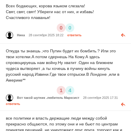
Всех бодающих, корова языком слезала!
Свят, свят, свят! Убереги нас от них, и избавь!
Счастливого плаванья!
0
0
Ника
28 сентября 2025 18:22
ответить
Откуда ты знаешь ,что Путин будет их бомбить.? Или это
твои хотелки.А потом сдернешь На Кому.А здесь
спровоцируешь нам войну.Ну хватит .Один на ближнем
чудеса вытворяет ,а ты хочешь в пучину войны кинуть
русский народ.Извини.Где твои отпрыски.В Лондоне ,или в
Америке**
1
4
Вот такой шутник .любитель Марксист
28 сентября 2025 17:31
ответить
все политики и власть держащие люди между собой
прекрасно общаются, по этому они и не бьют по центрам
принятия решений, не уничтожают друг друга, торгуют как и