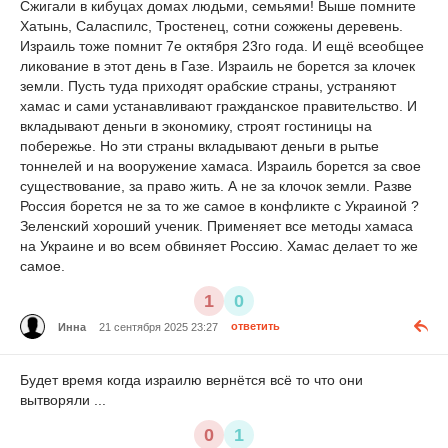
Сжигали в кибуцах домах людьми, семьями! Выше помните
Хатынь, Саласпилс, Тростенец, сотни сожжены деревень.
Израиль тоже помнит 7е октября 23го года. И ещё всеобщее
ликование в этот день в Газе. Израиль не борется за клочек
земли. Пусть туда приходят орабские страны, устраняют
хамас и сами устанавливают гражданское правительство. И
вкладывают деньги в экономику, строят гостиницы на
побережье. Но эти страны вкладывают деньги в рытье
тоннелей и на вооружение хамаса. Израиль борется за свое
существование, за право жить. А не за клочок земли. Разве
Россия борется не за то же самое в конфликте с Украиной ?
Зеленский хороший ученик. Применяет все методы хамаса
на Украине и во всем обвиняет Россию. Хамас делает то же
самое.
1
0
Инна
21 сентября 2025 23:27
ответить
Будет время когда израилю вернётся всё то что они
вытворяли ...
0
1