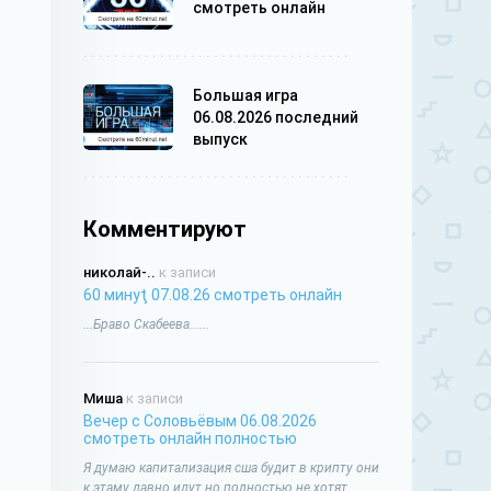
смотреть онлайн
Большая игра
06.08.2026 последний
выпуск
Комментируют
николай-..
к записи
60 минуţ 07.08.26 смотреть онлайн
...Браво Скабеева......
Миша
к записи
Вечер с Соловьёвым 06.08.2026
смотреть онлайн полностью
Я думаю капитализация сша будит в крипту они
к этаму давно идут но полностью не хотят