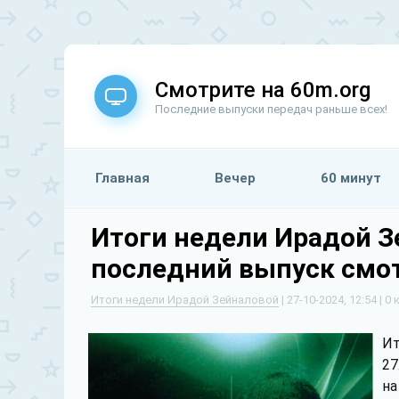
Смотрите на 60m.org
Последние выпуски передач раньше всех!
Главная
Вечер
60 минут
Итоги недели Ирадой З
последний выпуск смо
Итоги недели Ирадой Зейналовой
| 27-10-2024, 12:54 | 
Ит
27
на