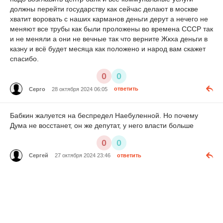
должны перейти государству как сейчас делают в москве
хватит воровать с наших карманов деньги дерут а нечего не
меняют все трубы как были проложены во времена СССР так
и не меняли а они не вечные так что верните Жкха деньги в
казну и всё будет месяца как положено и народ вам скажет
спасибо.
0
0
Серго
28 октября 2024 06:05
ответить
Бабкин жалуется на беспредел Наебуленной. Но почему
Дума не восстанет, он же депутат, у него власти больше
0
0
Сергей
27 октября 2024 23:46
ответить