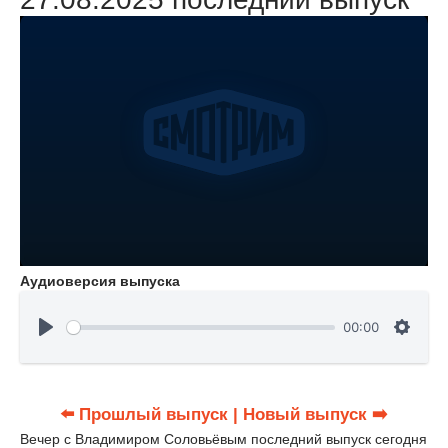
Аудиоверсия выпуска
00:00
⬅️ Прошлый выпуск
| Новый выпуск ➡️
Вечер с Владимиром Соловьёвым последний выпуск сегодня