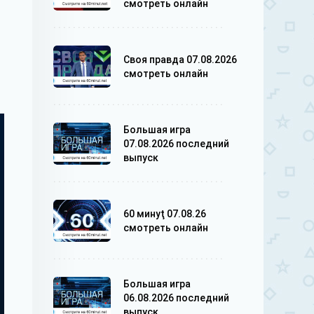
смотреть онлайн
Своя правда 07.08.2026
смотреть онлайн
Большая игра
07.08.2026 последний
выпуск
60 минуţ 07.08.26
смотреть онлайн
Большая игра
06.08.2026 последний
выпуск