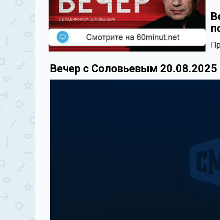
В
п
Пр
Вечер с Соловьевым 20.08.2025