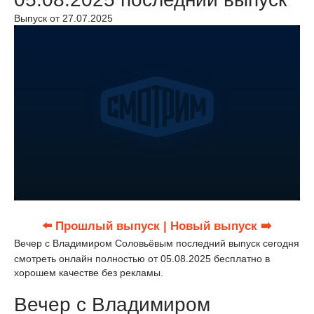
Выпуск от 27.07.2025
⬅️ Прошлый выпуск
| Новый выпуск ➡️
Вечер с Владимиром Соловьёвым последний выпуск сегодня
смотреть онлайн полностью от 05.08.2025 бесплатно в
хорошем качестве без рекламы.
Вечер с Владимиром