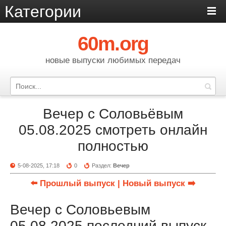
Категории
60m.org
новые выпуски любимых передач
Вечер с Соловьёвым
05.08.2025 смотреть онлайн
полностью
5-08-2025, 17:18
0
Раздел:
Вечер
⬅️ Прошлый выпуск
| Новый выпуск ➡️
Вечер с Соловьевым
05.08.2025 последний выпуск