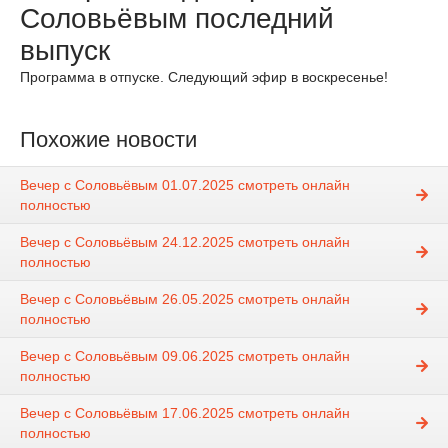
Соловьёвым последний
выпуск
Программа в отпуске. Следующий эфир в воскресенье!
Похожие новости
Вечер с Соловьёвым 01.07.2025 смотреть онлайн
полностью
Вечер с Соловьёвым 24.12.2025 смотреть онлайн
полностью
Вечер с Соловьёвым 26.05.2025 смотреть онлайн
полностью
Вечер с Соловьёвым 09.06.2025 смотреть онлайн
полностью
Вечер с Соловьёвым 17.06.2025 смотреть онлайн
полностью