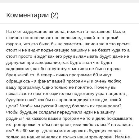
Комментарии (2)
На счет задержание шпиона, похожа на поставное. Возле
шпиона останавливает не велосипед какой то а целый
фургон, что его было бы не заметить. шпион же в это время
стоит и не видит подъехавшую машину и не бежит куда то а
стоит просто и ждет как его руку выламывать будут. даже не
дернулся при задержание, как будто знал что будет
задержание, как бы отсутствует мотив и не было страха.
бред какой то. А теперь лично программе 60 минут
обращаюсь - я фанат вашей программы и очень люблю
вашу программу. Одно только не понятно. Почему вы
показываете нам телезрителям подготовку укра-нацистов ,
будущих вояк? как бы вы пропагандируете их для какой
цели? Чтобы мы русский народ боялись их тренировки?
чтобы будущие солдаты передумали идти на защиту
родины? на каждом вашей программе то и дело показываете
их тренировки, чтобы наверное, ими любовались? на зависть
им? Вы 60 минут должны мотивировать будущих солдат
только на наших каналах и только наши тренировки. Нам не