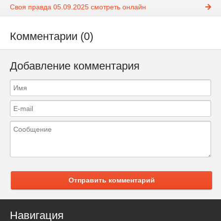
Своя правда 05.09.2025 смотреть онлайн
Комментарии (0)
Добавление комментария
Отправить комментарий
Навигация