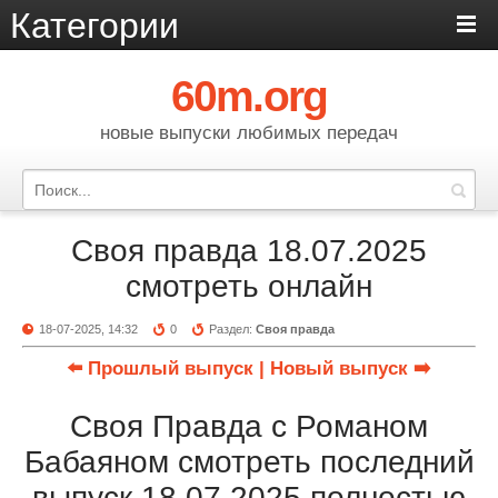
Категории
60m.org
новые выпуски любимых передач
Своя правда 18.07.2025
смотреть онлайн
18-07-2025, 14:32
0
Раздел:
Своя правда
⬅️ Прошлый выпуск
| Новый выпуск ➡️
Своя Правда с Романом
Бабаяном смотреть последний
выпуск 18.07.2025 полностью