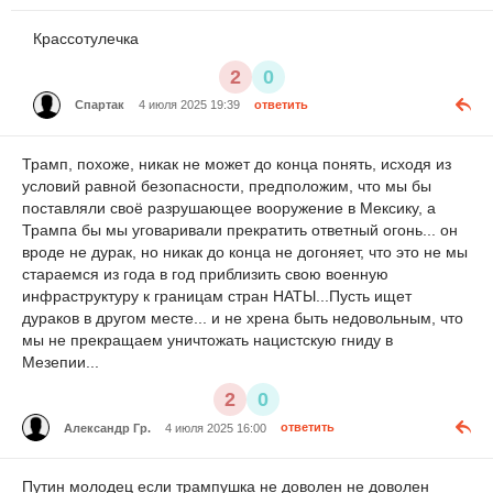
Крассотулечка
2
0
Спартак
4 июля 2025 19:39
ответить
Трамп, похоже, никак не может до конца понять, исходя из
условий равной безопасности, предположим, что мы бы
поставляли своё разрушающее вооружение в Мексику, а
Трампа бы мы уговаривали прекратить ответный огонь... он
вроде не дурак, но никак до конца не догоняет, что это не мы
стараемся из года в год приблизить свою военную
инфраструктуру к границам стран НАТЫ...Пусть ищет
дураков в другом месте... и не хрена быть недовольным, что
мы не прекращаем уничтожать нацистскую гниду в
Мезепии...
2
0
Александр Гр.
4 июля 2025 16:00
ответить
Путин молодец если трампушка не доволен не доволен