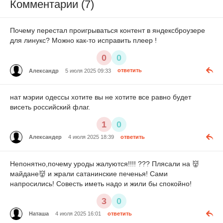
Комментарии (7)
Почему перестал проигрываться контент в яндексброузере
для линукс? Можно как-то исправить плеер !
0
0
Александр
5 июля 2025 09:33
ответить
нат мэрии одессы хотите вы не хотите все равно будет
висеть российский флаг.
1
0
Александер
4 июля 2025 18:39
ответить
Непонятно,почему уроды жалуются!!!! ??? Плясали на 👹
майдане👹 и жрали сатанинские печенья! Сами
напросились! Совесть иметь надо и жили бы спокойно!
3
0
Наташа
4 июля 2025 16:01
ответить