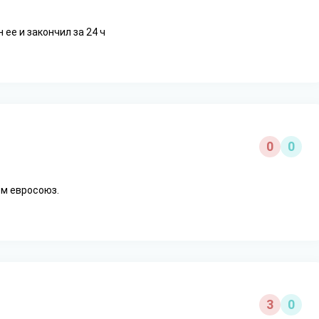
 ее и закончил за 24 ч
0
0
ем евросоюз.
3
0