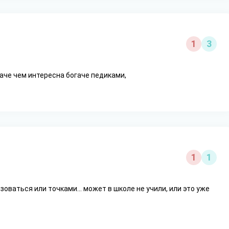
1
3
аче чем интересна богаче педиками,
1
1
зоваться или точками... может в школе не учили, или это уже