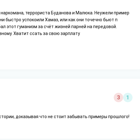
о наркомана, террориста Буданова и Малюка. Неужели пример
они быстро успокоили Хамаз, или как они точечно бьют п
бал этот гуманизм за счёт жизней парней на передовой.
вному. Хватит ссать за свою зарплату
3
1
стории, доказывая что не стоит забывать примеры прошлого!