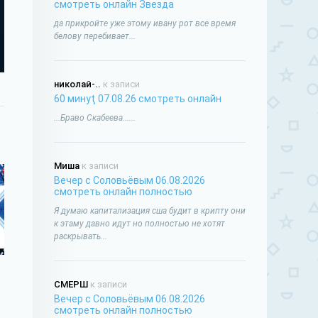
смотреть онлайн Звезда
да прикройте уже этому ивану рот все время
белову перебивает...
николай-..
к записи
60 минуţ 07.08.26 смотреть онлайн
...Браво Скабеева......
Миша
к записи
Вечер с Соловьёвым 06.08.2026
смотреть онлайн полностью
Я думаю капитализация сша будит в крипту они
к этаму давно идут но полностью не хотят
раскрывать...
СМЕРШ
к записи
Вечер с Соловьёвым 06.08.2026
смотреть онлайн полностью