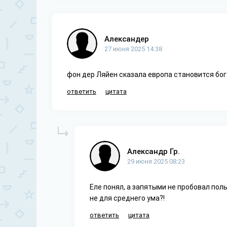
Александер
27 июня 2025 14:38
фон дер Ляйен сказала европа становится бог
ответить
цитата
Александр Гр.
29 июня 2025 08:23
Еле понял, а запятыми не пробовал поль
не для среднего ума?!
ответить
цитата